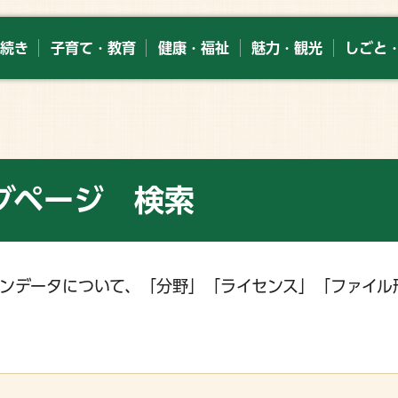
続き
子育て・教育
健康・福祉
魅力・観光
しごと
グページ 検索
ンデータについて、「分野」「ライセンス」「ファイル