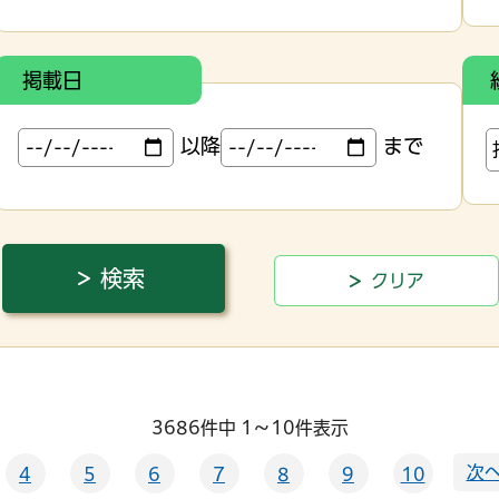
掲載日
以降
まで
3686件中 1～10件表示
次へ
4
5
6
7
8
9
10