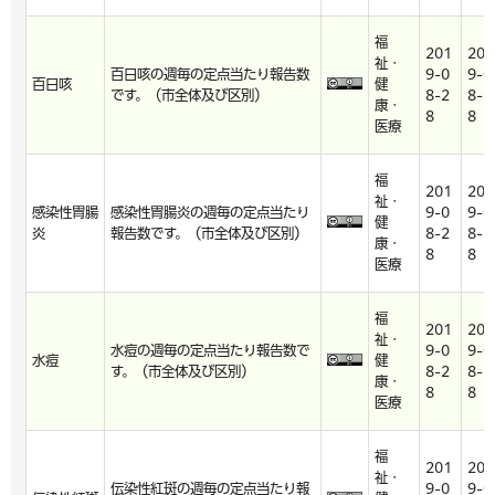
福
201
201
祉・
百日咳の週毎の定点当たり報告数
9-0
9-0
百日咳
健
です。（市全体及び区別）
8-2
8-2
康・
8
8
医療
福
201
201
祉・
感染性胃腸
感染性胃腸炎の週毎の定点当たり
9-0
9-0
健
炎
報告数です。（市全体及び区別）
8-2
8-2
康・
8
8
医療
福
201
201
祉・
水痘の週毎の定点当たり報告数で
9-0
9-0
水痘
健
す。（市全体及び区別）
8-2
8-2
康・
8
8
医療
福
201
201
祉・
伝染性紅斑の週毎の定点当たり報
9-0
9-0