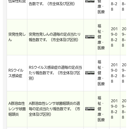
伝染性紅斑
健
告数です。（市全体及び区別）
8-2
8-2
康・
8
8
医療
福
201
201
祉・
突発性発し
突発性発しんの週毎の定点当たり
9-0
9-0
健
ん
報告数です。（市全体及び区別）
8-2
8-2
康・
8
8
医療
福
201
201
RSウイルス感染症の週毎の定点当
祉・
RSウイル
9-0
9-0
たり報告数です。（市全体及び区
健
ス感染症
8-2
8-2
別）
康・
8
8
医療
福
201
201
A群溶血性
A群溶血性レンサ球菌咽頭炎の週
祉・
9-0
9-0
レンサ球菌
毎の定点当たり報告数です。（市
健
8-2
8-2
咽頭炎
全体及び区別）
康・
8
8
医療