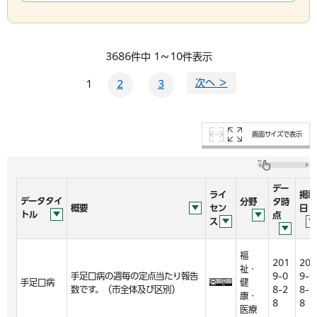
3686件中 1～10件表示
次へ ＞
1
2
3
画面サイズで表示
デー
ライ
掲載
データタイ
分野
タ時
概要
セン
日
トル
点
ス
福
201
201
祉・
手足口病の週毎の定点当たり報告
9-0
9-0
手足口病
健
数です。（市全体及び区別）
8-2
8-2
康・
8
8
医療