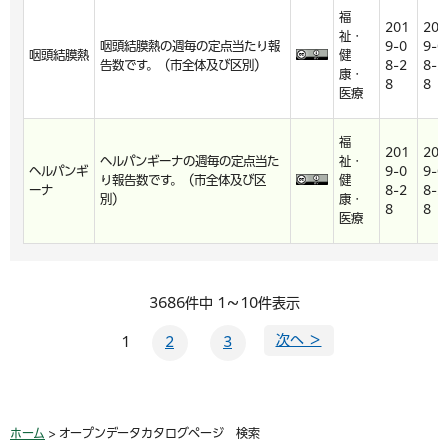
福
201
201
祉・
咽頭結膜熱の週毎の定点当たり報
9-0
9-0
咽頭結膜熱
健
告数です。（市全体及び区別）
8-2
8-2
康・
8
8
医療
福
201
201
ヘルパンギーナの週毎の定点当た
祉・
ヘルパンギ
9-0
9-0
り報告数です。（市全体及び区
健
ーナ
8-2
8-2
別）
康・
8
8
医療
3686件中 1～10件表示
次へ ＞
1
2
3
ホーム
> オープンデータカタログページ 検索