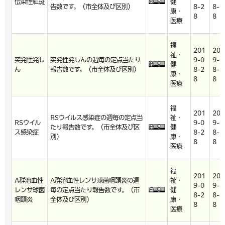
伝染性紅斑
健
告数です。（市全体及び区別）
8-2
8-2
康・
8
8
医療
福
201
201
祉・
突発性発し
突発性発しんの週毎の定点当たり
9-0
9-0
健
ん
報告数です。（市全体及び区別）
8-2
8-2
康・
8
8
医療
福
201
201
RSウイルス感染症の週毎の定点当
祉・
RSウイル
9-0
9-0
たり報告数です。（市全体及び区
健
ス感染症
8-2
8-2
別）
康・
8
8
医療
福
201
201
A群溶血性
A群溶血性レンサ球菌咽頭炎の週
祉・
9-0
9-0
レンサ球菌
毎の定点当たり報告数です。（市
健
8-2
8-2
咽頭炎
全体及び区別）
康・
8
8
医療