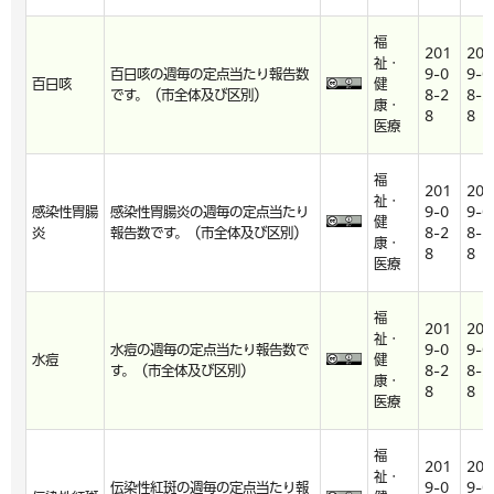
福
201
201
祉・
百日咳の週毎の定点当たり報告数
9-0
9-0
百日咳
健
です。（市全体及び区別）
8-2
8-2
康・
8
8
医療
福
201
201
祉・
感染性胃腸
感染性胃腸炎の週毎の定点当たり
9-0
9-0
健
炎
報告数です。（市全体及び区別）
8-2
8-2
康・
8
8
医療
福
201
201
祉・
水痘の週毎の定点当たり報告数で
9-0
9-0
水痘
健
す。（市全体及び区別）
8-2
8-2
康・
8
8
医療
福
201
201
祉・
伝染性紅斑の週毎の定点当たり報
9-0
9-0