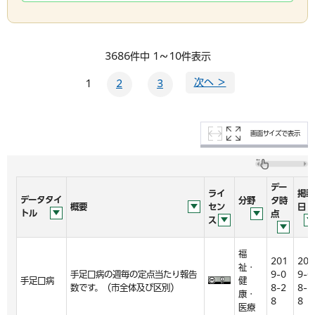
3686件中 1～10件表示
次へ ＞
1
2
3
画面サイズで表示
デー
ライ
掲載
データタイ
分野
タ時
概要
セン
日
トル
点
ス
福
201
201
祉・
手足口病の週毎の定点当たり報告
9-0
9-0
手足口病
健
数です。（市全体及び区別）
8-2
8-2
康・
8
8
医療