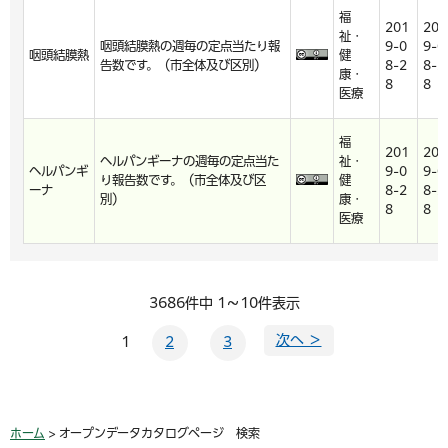
福
201
201
祉・
咽頭結膜熱の週毎の定点当たり報
9-0
9-0
咽頭結膜熱
健
告数です。（市全体及び区別）
8-2
8-2
康・
8
8
医療
福
201
201
ヘルパンギーナの週毎の定点当た
祉・
ヘルパンギ
9-0
9-0
り報告数です。（市全体及び区
健
ーナ
8-2
8-2
別）
康・
8
8
医療
3686件中 1～10件表示
次へ ＞
1
2
3
ホーム
> オープンデータカタログページ 検索