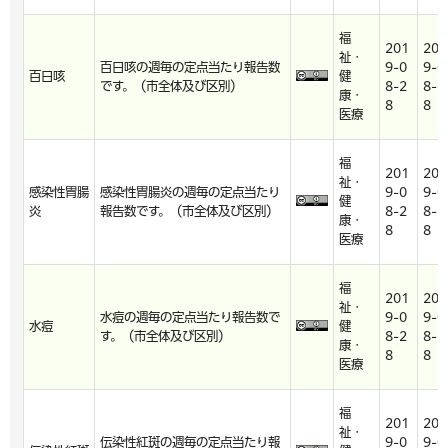
福
201
201
祉・
百日咳の週毎の定点当たり報告数
9-0
9-0
百日咳
健
です。（市全体及び区別）
8-2
8-2
康・
8
8
医療
福
201
201
祉・
感染性胃腸
感染性胃腸炎の週毎の定点当たり
9-0
9-0
健
炎
報告数です。（市全体及び区別）
8-2
8-2
康・
8
8
医療
福
201
201
祉・
水痘の週毎の定点当たり報告数で
9-0
9-0
水痘
健
す。（市全体及び区別）
8-2
8-2
康・
8
8
医療
福
201
201
祉・
伝染性紅斑の週毎の定点当たり報
9-0
9-0