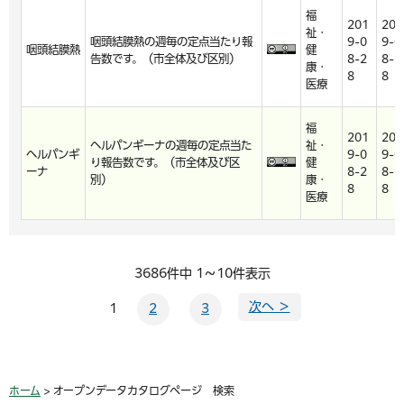
福
201
201
祉・
咽頭結膜熱の週毎の定点当たり報
9-0
9-0
咽頭結膜熱
健
告数です。（市全体及び区別）
8-2
8-2
康・
8
8
医療
福
201
201
ヘルパンギーナの週毎の定点当た
祉・
ヘルパンギ
9-0
9-0
り報告数です。（市全体及び区
健
ーナ
8-2
8-2
別）
康・
8
8
医療
3686件中 1～10件表示
次へ ＞
1
2
3
ホーム
> オープンデータカタログページ 検索