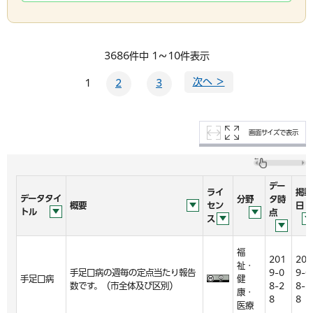
3686件中 1～10件表示
次へ ＞
1
2
3
画面サイズで表示
デー
ライ
掲載
データタイ
分野
タ時
概要
セン
日
トル
点
ス
福
201
201
祉・
手足口病の週毎の定点当たり報告
9-0
9-0
手足口病
健
数です。（市全体及び区別）
8-2
8-2
康・
8
8
医療