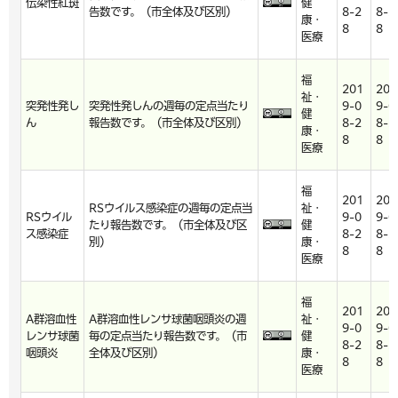
伝染性紅斑
健
告数です。（市全体及び区別）
8-2
8-2
康・
8
8
医療
福
201
201
祉・
突発性発し
突発性発しんの週毎の定点当たり
9-0
9-0
健
ん
報告数です。（市全体及び区別）
8-2
8-2
康・
8
8
医療
福
201
201
RSウイルス感染症の週毎の定点当
祉・
RSウイル
9-0
9-0
たり報告数です。（市全体及び区
健
ス感染症
8-2
8-2
別）
康・
8
8
医療
福
201
201
A群溶血性
A群溶血性レンサ球菌咽頭炎の週
祉・
9-0
9-0
レンサ球菌
毎の定点当たり報告数です。（市
健
8-2
8-2
咽頭炎
全体及び区別）
康・
8
8
医療