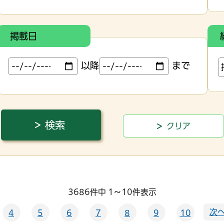
掲載日
以降
まで
3686件中 1～10件表示
次へ
4
5
6
7
8
9
10