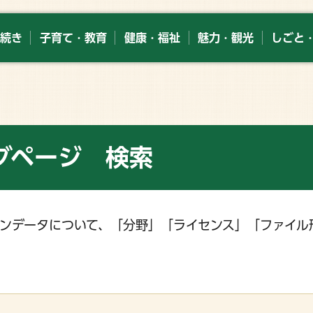
続き
子育て・教育
健康・福祉
魅力・観光
しごと
グページ 検索
ンデータについて、「分野」「ライセンス」「ファイル