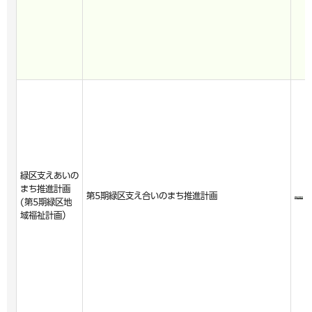
緑区支えあいの
まち推進計画
第5期緑区支え合いのまち推進計画
(第5期緑区地
域福祉計画）