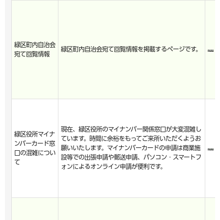
緑区町内自治会
緑区町内自治会宛て回覧情報を掲載するページです。
宛て回覧情報
現在、緑区役所のマイナンバー関係窓口が大変混雑し
緑区役所マイナ
ています。時間に余裕をもってご来所いただくようお
ンバーカード窓
願いいたします。マイナンバーカードの申請は商業施
口の混雑につい
設等での出張申請や郵送申請、パソコン・スマートフ
て
ォンによるオンライン申請が便利です。