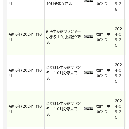
月
10月分献立です。
涯学習
9-2
9
6
6
202
2
新港学校給食センター
令和6年(2024年)10
教育・生
4-0
4
小学校１０月分献立で
月
涯学習
9-2
9
す。
6
6
202
2
こてはし学校給食セン
令和6年(2024年)10
教育・生
4-0
4
ター１０月分献立で
月
涯学習
9-2
9
す。
6
6
202
2
こてはし学校給食セン
令和6年(2024年)10
教育・生
4-0
4
ター１０月分献立で
月
涯学習
9-2
9
す。
6
6