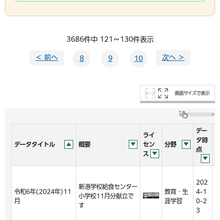
3686件中 121～130件表示
＜ 前へ
次へ ＞
8
9
10
画面サイズで表示
デー
ライ
タ時
データタイトル
概要
セン
分野
点
ス
202
2
新港学校給食センター
令和6年(2024年)11
教育・生
4-1
4
小学校11月分献立で
月
涯学習
0-2
0
す
3
4