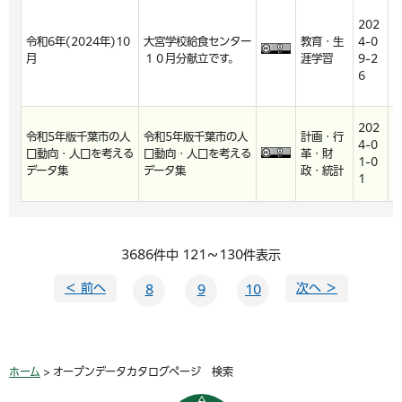
202
2
令和6年(2024年)10
大宮学校給食センター
教育・生
4-0
4
月
１０月分献立です。
涯学習
9-2
9
6
6
202
2
令和5年版千葉市の人
令和5年版千葉市の人
計画・行
4-0
4
口動向・人口を考える
口動向・人口を考える
革・財
1-0
3
データ集
データ集
政・統計
1
5
3686件中 121～130件表示
＜ 前へ
次へ ＞
8
9
10
ホーム
> オープンデータカタログページ 検索