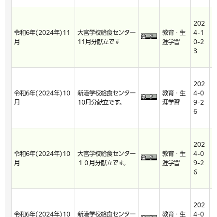
202
2
令和6年(2024年)11
大宮学校給食センター
教育・生
4-1
4
月
11月分献立です
涯学習
0-2
0
3
4
202
2
令和6年(2024年)10
新港学校給食センター
教育・生
4-0
4
月
10月分献立です。
涯学習
9-2
9
6
6
202
2
令和6年(2024年)10
大宮学校給食センター
教育・生
4-0
4
月
１０月分献立です。
涯学習
9-2
9
6
6
202
2
令和6年(2024年)10
新港学校給食センター
教育・生
4-0
4