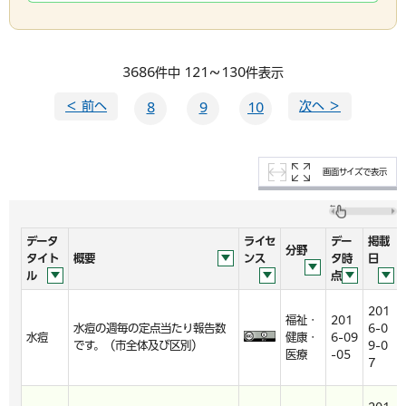
3686件中 121～130件表示
＜ 前へ
次へ ＞
8
9
10
画面サイズで表示
データ
ライセ
デー
掲載
分野
タイト
概要
ンス
タ時
日
ル
点
201
福祉・
201
水痘の週毎の定点当たり報告数
6-0
水痘
健康・
6-09
です。（市全体及び区別）
9-0
医療
-05
7