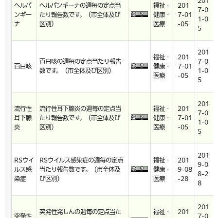
201
ヘルパ
ヘルパンギーナの週毎の定点当
福祉・
201
7-0
ンギー
たり報告数です。（市全体及び
健康・
7-01
1-0
ナ
区別）
医療
-05
5
201
福祉・
201
百日咳の週毎の定点当たり報告
7-0
百日咳
健康・
7-01
数です。（市全体及び区別）
1-0
医療
-05
5
201
流行性
流行性耳下腺炎の週毎の定点当
福祉・
201
7-0
耳下腺
たり報告数です。（市全体及び
健康・
7-01
1-0
炎
区別）
医療
-05
5
201
RSウイ
RSウイルス感染症の週毎の定点
福祉・
201
9-0
ルス感
当たり報告数です。（市全体及
健康・
9-08
8-2
染症
び区別）
医療
-28
8
201
突発性発しんの週毎の定点当た
福祉・
201
突発性
7-0