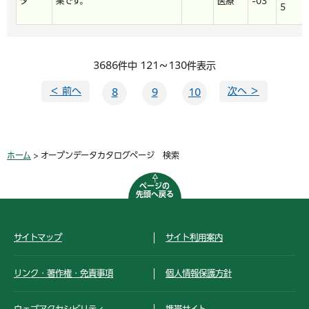
タ
果です。
医療
-03
5
3686件中 121～130件表示
＜ 前へ
次へ ＞
8
9
10
ホーム
> オープンデータカタログページ 検索
ページの
先頭へ戻る
サイトマップ
サイト利用案内
リンク・著作権・免責事項
個人情報保護方針