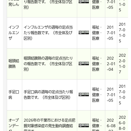
り報告数です。（市全体及び区
健康・
7-01
発しん
1-0
別）
医療
-05
5
201
インフ
インフルエンザの週毎の定点当
福祉・
201
7-0
ルエン
たり報告数です。（市全体及び
健康・
7-01
1-0
ザ
区別）
医療
-05
5
202
咽頭結膜熱の週毎の定点当たり
福祉・
202
咽頭結
2-0
の報告数です。（市全体及び区
健康・
2-01
膜熱
1-0
別）
医療
-04
7
201
福祉・
201
手足口
手足口病の週毎の定点当たり報
7-0
健康・
7-01
病
告数です。（市全体及び区別）
1-0
医療
-05
5
202
オープ
2026年の千葉市における定点把
福祉・
202
6-0
ンデー
握対象感染症の発生動向調査結
健康・
6-08
8-0