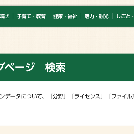
続き
子育て・教育
健康・福祉
魅力・観光
しごと
グページ 検索
ンデータについて、「分野」「ライセンス」「ファイル