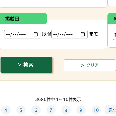
掲載日
以降
まで
3686件中 1～10件表示
次へ
4
5
6
7
8
9
10