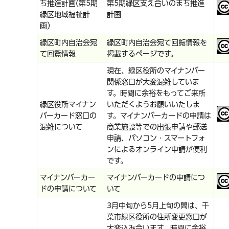
ち推進計画(第5期
第5期緑区支え合いのまち推進
緑区地域福祉計
計画
画）
緑区町内自治会宛
緑区町内自治会宛て回覧情報を
て回覧情報
掲載するページです。
現在、緑区役所のマイナンバー
関係窓口が大変混雑していま
す。時間に余裕をもってご来所
緑区役所マイナン
いただくようお願いいたしま
バーカード窓口の
す。マイナンバーカードの申請は
混雑について
商業施設等での出張申請や郵送
申請、パソコン・スマートフォ
ンによるオンライン申請が便利
です。
マイナンバーカー
マイナンバーカードの申請につ
ドの申請について
いて
3月中旬から5月上旬の間は、千
葉市緑区役所の住所変更窓口が
大変込み合います。時間に余裕