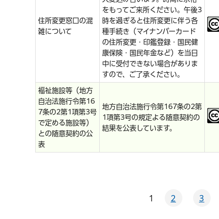
をもってご来所ください。午後3
住所変更窓口の混
時を過ぎると住所変更に伴う各
雑について
種手続き（マイナンバーカード
の住所変更・印鑑登録・国民健
康保険・国民年金など）を当日
中に受付できない場合がありま
すので、ご了承ください。
福祉施設等（地方
自治法施行令第16
地方自治法施行令第167条の2第
7条の2第1項第3号
1項第3号の規定よる随意契約の
で定める施設等）
結果を公表しています。
との随意契約の公
表
1
2
3