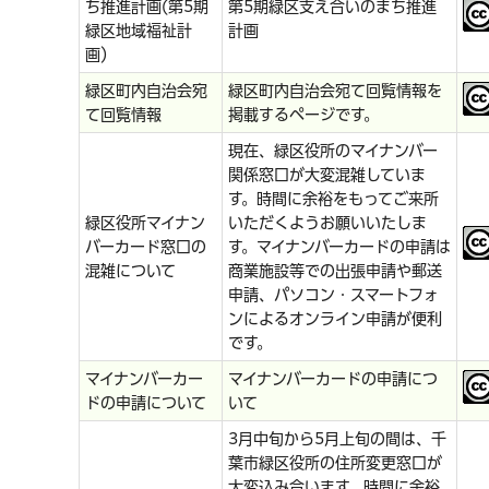
ち推進計画(第5期
第5期緑区支え合いのまち推進
緑区地域福祉計
計画
画）
緑区町内自治会宛
緑区町内自治会宛て回覧情報を
て回覧情報
掲載するページです。
現在、緑区役所のマイナンバー
関係窓口が大変混雑していま
す。時間に余裕をもってご来所
緑区役所マイナン
いただくようお願いいたしま
バーカード窓口の
す。マイナンバーカードの申請は
混雑について
商業施設等での出張申請や郵送
申請、パソコン・スマートフォ
ンによるオンライン申請が便利
です。
マイナンバーカー
マイナンバーカードの申請につ
ドの申請について
いて
3月中旬から5月上旬の間は、千
葉市緑区役所の住所変更窓口が
大変込み合います。時間に余裕