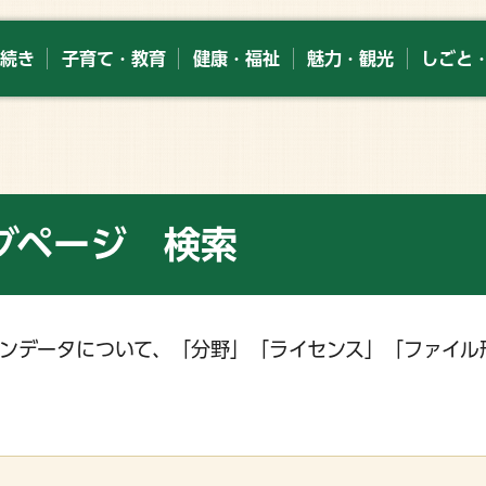
続き
子育て・教育
健康・福祉
魅力・観光
しごと
グページ 検索
ンデータについて、「分野」「ライセンス」「ファイル