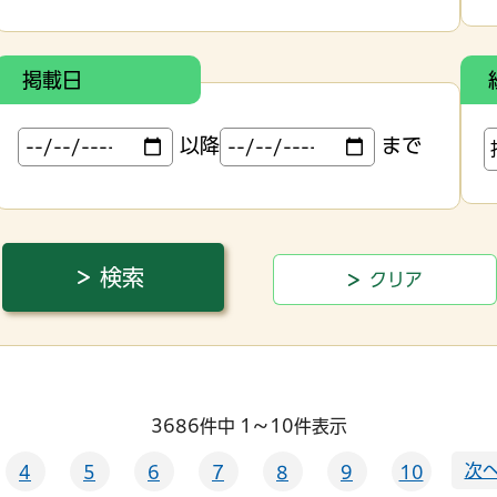
掲載日
以降
まで
3686件中 1～10件表示
次へ
4
5
6
7
8
9
10