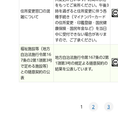
をもってご来所ください。午後3
住所変更窓口の混
時を過ぎると住所変更に伴う各
雑について
種手続き（マイナンバーカード
の住所変更・印鑑登録・国民健
康保険・国民年金など）を当日
中に受付できない場合がありま
すので、ご了承ください。
福祉施設等（地方
自治法施行令第16
地方自治法施行令第167条の2第
7条の2第1項第3号
1項第3号の規定よる随意契約の
で定める施設等）
結果を公表しています。
との随意契約の公
表
1
2
3