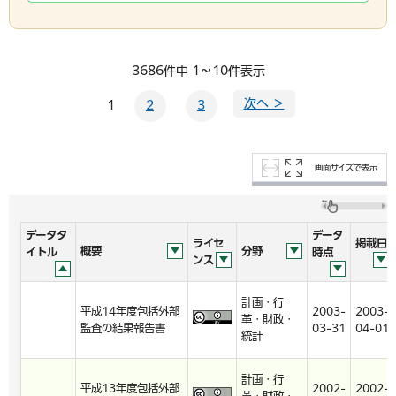
3686件中 1～10件表示
次へ ＞
1
2
3
画面サイズで表示
データタ
データ
ライセ
掲載日
概要
分野
イトル
時点
ンス
計画・行
平成14年度包括外部
2003-
2003-
革・財政・
監査の結果報告書
03-31
04-01
統計
計画・行
平成13年度包括外部
2002-
2002-