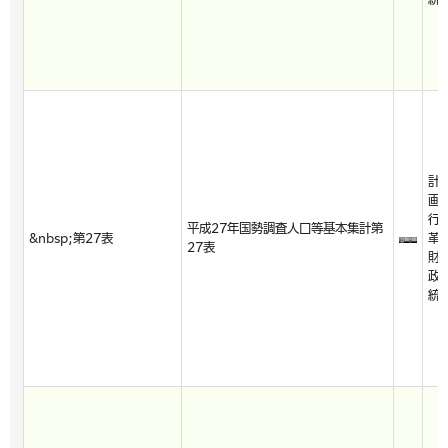
計
画
行
平成27年国勢調査人口等基本集計第
&nbsp;第27表
革
27表
財
政
統