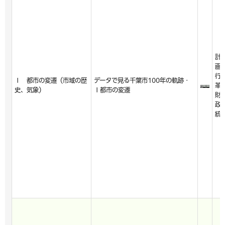
計
画
行
Ⅰ 都市の変遷（市域の歴
データで見る千葉市100年の軌跡・
革
史、気象）
Ⅰ都市の変遷
財
政
統