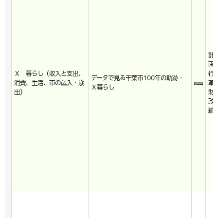
計
画
Ⅹ 暮らし（収入と支出、
行
データで見る千葉市100年の軌跡・
消費、生活、市の歳入・歳
革
Ⅹ暮らし
出）
財
政
統