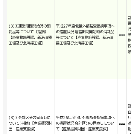
計
画
(3)①運営期間開始時の消
平成27年度包括外部監査指摘事項へ
行
耗品等について（指摘）
の措置状況 運営期間開始時の消耗品
革
【廃棄物施設課、新港清掃
等について【廃棄物施設課、新港清
財
工場及び北清掃工場】
掃工場及び北清掃工場】
政
統
計
画
(3)①会計区分の見直しに
平成26年度包括外部監査指摘事項へ
行
ついて(指摘)【産業振興財
の措置状況 会計区分の見直しについ
革
団・産業支援課】
て【産業振興財団・産業支援課】
財