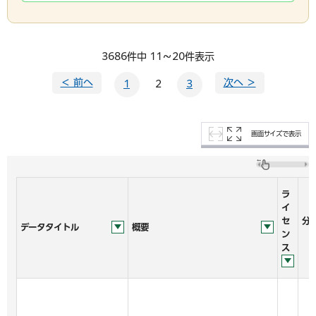
3686件中 11～20件表示
＜ 前へ
次へ ＞
1
2
3
画面サイズで表示
ラ
イ
セ
分
データタイトル
概要
ン
ス