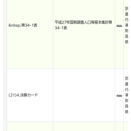
計
画
行
平成27年国勢調査人口等基本集計第
&nbsp;第34-1表
革
34-1表
財
政
統
計
画
行
(21)4.決算カード
革
財
政
統