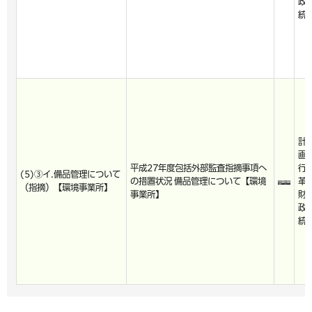
政
統
計
画
平成27年度包括外部監査指摘事項へ
行
(5)③イ.備品管理について
の措置状況 備品管理について【環境
革
（指摘）【環境事業所】
事業所】
財
政
統