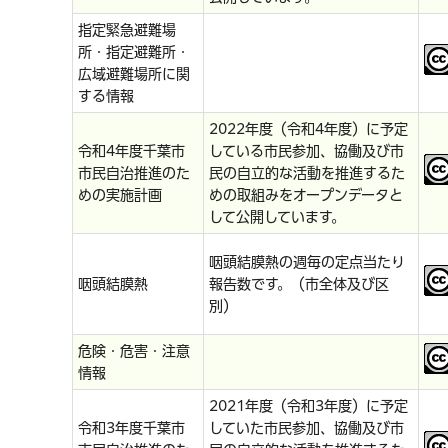
指定緊急避難場
所・指定避難所・
広域避難場所に関
する情報
2022年度（令和4年度）に予定
令和4年度千葉市
している市民参加、協働及び市
市民自治推進のた
民の自立的な活動を推進するた
めの実施計画
めの取組みをオープンデータと
して公開しています。
咽頭結膜熱の週毎の定点当たり
咽頭結膜熱
報告数です。（市全体及び区
別）
危険・危害・注意
情報
2021年度（令和3年度）に予定
令和3年度千葉市
していた市民参加、協働及び市