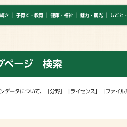
続き
子育て・教育
健康・福祉
魅力・観光
しごと
グページ 検索
ンデータについて、「分野」「ライセンス」「ファイル