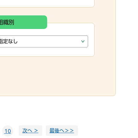
組織別
次へ ＞
最後へ＞＞
10