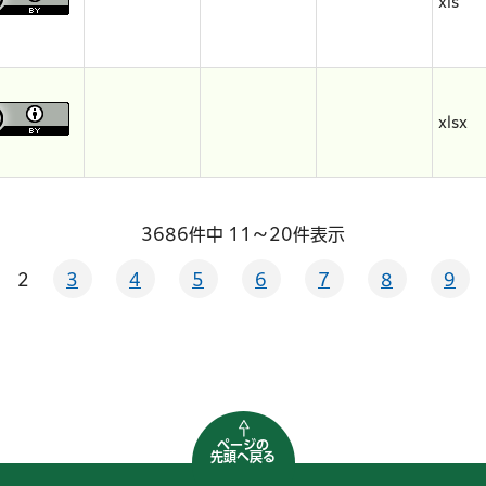
xls
xlsx
3686件中 11～20件表示
2
3
4
5
6
7
8
9
ページの
先頭へ戻る