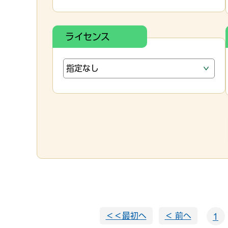
ライセンス
＜＜最初へ
＜ 前へ
1