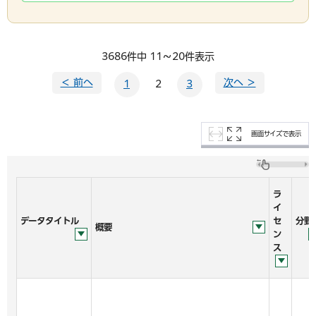
3686件中 11～20件表示
＜ 前へ
次へ ＞
1
2
3
画面サイズで表示
ラ
イ
データタイトル
セ
分野
概要
ン
ス