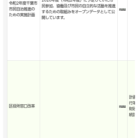
2020年度（令和2年度）に予定していた市
令和2年度千葉市
民参加、協働及び市民の自立的な活動を推進
市民自治推進の
するための取組みをオープンデータとして公
ための実施計画
開しています。
計画
行革
区役所窓口改革
財政
統計