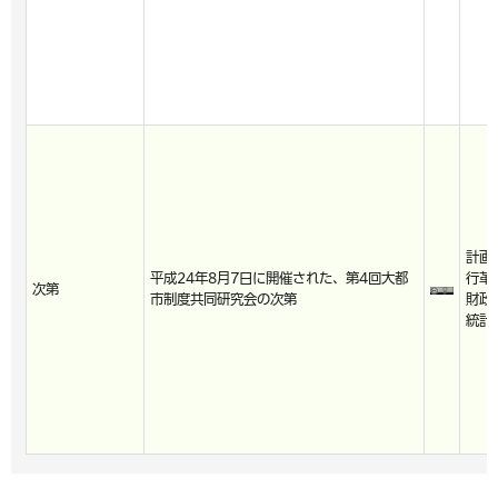
計画
平成24年8月7日に開催された、第4回大都
行革
次第
市制度共同研究会の次第
財政
統計