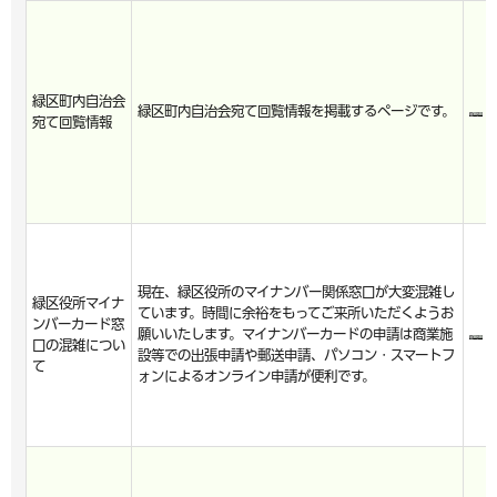
緑区町内自治会
緑区町内自治会宛て回覧情報を掲載するページです。
宛て回覧情報
現在、緑区役所のマイナンバー関係窓口が大変混雑し
緑区役所マイナ
ています。時間に余裕をもってご来所いただくようお
ンバーカード窓
願いいたします。マイナンバーカードの申請は商業施
口の混雑につい
設等での出張申請や郵送申請、パソコン・スマートフ
て
ォンによるオンライン申請が便利です。