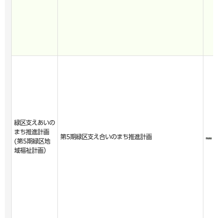
緑区支えあいの
まち推進計画
第5期緑区支え合いのまち推進計画
(第5期緑区地
域福祉計画）