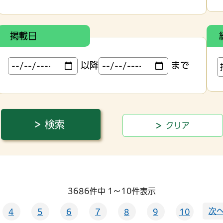
掲載日
以降
まで
3686件中 1～10件表示
次へ
4
5
6
7
8
9
10