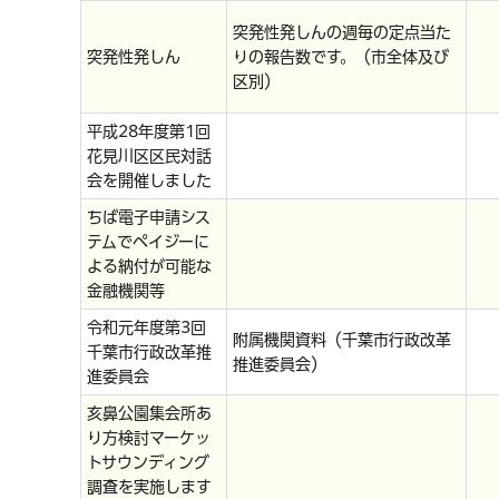
突発性発しんの週毎の定点当た
突発性発しん
りの報告数です。（市全体及び
区別）
平成28年度第1回
花見川区区民対話
会を開催しました
ちば電子申請シス
テムでペイジーに
よる納付が可能な
金融機関等
令和元年度第3回
附属機関資料（千葉市行政改革
千葉市行政改革推
推進委員会）
進委員会
亥鼻公園集会所あ
り方検討マーケッ
トサウンディング
調査を実施します