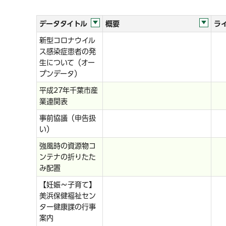
データタイトル
概要
ラ
新型コロナウイル
ス感染症患者の発
生について（オー
プンデータ）
平成27年千葉市産
業連関表
事前協議（申告扱
い）
強風時の資源物コ
ンテナの折りたた
み配置
【妊娠～子育て】
美浜保健福祉セン
ター健康課の行事
案内