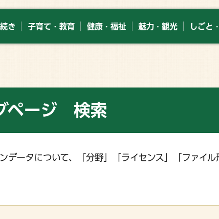
続き
子育て・教育
健康・福祉
魅力・観光
しごと
グページ 検索
ンデータについて、「分野」「ライセンス」「ファイル