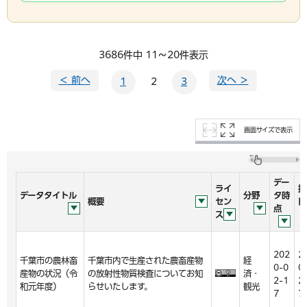
3686件中 11～20件表示
＜ 前へ
次へ ＞
1
2
3
画面サイズで表示
デー
ライ
掲
データタイトル
分野
タ時
概要
セン
日
点
ス
202
2
千葉市の農林畜
千葉市内で生産された農畜産物
経
0-0
0
産物の状況（令
の放射性物質検査についてお知
済・
2-1
2
和元年度）
らせいたします。
観光
7
7