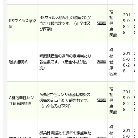
福
201
2
RSウイルス感染症の週毎の定点
祉・
RSウイルス感染
9-0
9
当たり報告数です。（市全体及
健
症
8-2
8
び区別）
康・
8
8
医療
福
201
2
咽頭結膜熱の週毎の定点当たり
祉・
9-0
9
咽頭結膜熱
報告数です。（市全体及び区
健
8-2
8
別）
康・
8
8
医療
福
201
2
A群溶血性レンサ球菌咽頭炎の
祉・
A群溶血性レン
9-0
9
週毎の定点当たり報告数です。
健
サ球菌咽頭炎
8-2
8
（市全体及び区別）
康・
8
8
医療
福
201
2
感染性胃腸炎の週毎の定点当た
祉・
9-0
9