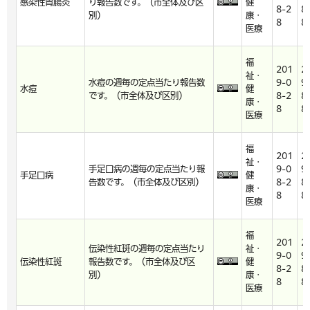
感染性胃腸炎
り報告数です。（市全体及び区
健
8-2
8
別）
康・
8
8
医療
福
201
2
祉・
水痘の週毎の定点当たり報告数
9-0
9
水痘
健
です。（市全体及び区別）
8-2
8
康・
8
8
医療
福
201
2
祉・
手足口病の週毎の定点当たり報
9-0
9
手足口病
健
告数です。（市全体及び区別）
8-2
8
康・
8
8
医療
福
201
2
伝染性紅斑の週毎の定点当たり
祉・
9-0
9
伝染性紅斑
報告数です。（市全体及び区
健
8-2
8
別）
康・
8
8
医療