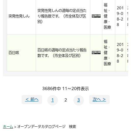
福
201
2
突発性発しんの週毎の定点当た
祉・
9-0
9
突発性発しん
り報告数です。（市全体及び区
健
8-2
8
別）
康・
8
8
医療
福
201
2
祉・
百日咳の週毎の定点当たり報告
9-0
9
百日咳
健
数です。（市全体及び区別）
8-2
8
康・
8
8
医療
3686件中 11～20件表示
＜ 前へ
次へ ＞
1
2
3
ホーム
> オープンデータカタログページ 検索