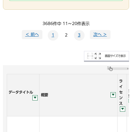
3686件中 11～20件表示
＜ 前へ
次へ ＞
1
2
3
画面サイズで表示
ラ
イ
分
データタイトル
セ
概要
野
ン
ス