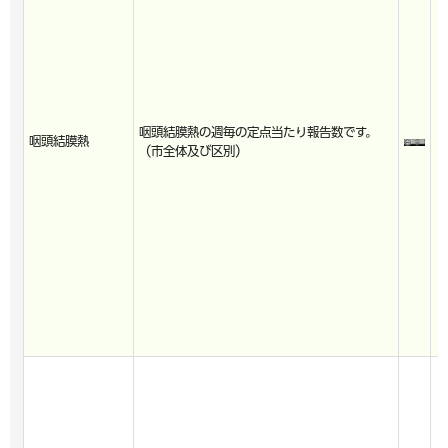
咽頭結膜熱の週毎の定点当たり報告数です。
咽頭結膜熱
（市全体及び区別）