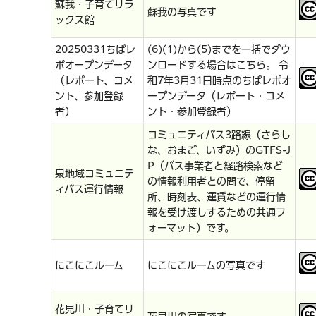
蘇我・子育てリラ
蘇我の写真です
ックス館
20250331ちばレ
(6)(1)から(5)までを一括でダウ
ポオープンデータ
ンロードする場合はこちら。 令
（レポート、コメ
和7年3月31日時点のちばレポオ
ント、参加登録
ープンデータ（レポート・コメ
者）
ント・参加登録者）
コミュニティバス3路線（さらし
な、おまご、いずみ）のGTFS-J
P（バス事業者と経路検索など
泉地域コミュニテ
の情報利用者との間で、停留
ィバス運行情報
所、時刻表、運賃などの運行情
報を受け渡しするための共通フ
ォーマット）です。
にこにこルーム
にこにこルームの写真です
花見川・子育てリ