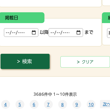
掲載日
以降
まで
3686件中 1～10件表示
次へ
4
5
6
7
8
9
10