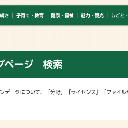
続き
子育て・教育
健康・福祉
魅力・観光
しごと
グページ 検索
ンデータについて、「分野」「ライセンス」「ファイル