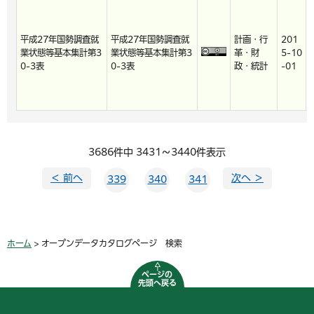
平成27年国勢調査就
平成27年国勢調査就
計画・行
201
業状態等基本集計第3
業状態等基本集計第3
革・財
5-10
0-3表
0-3表
政・統計
-01
3686件中 3431～3440件表示
＜ 前へ
次へ ＞
339
340
341
ホーム
> オープンデータカタログページ 検索
ページの
先頭へ戻る