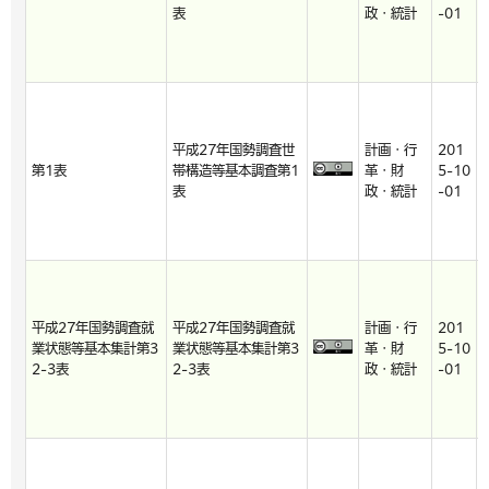
表
政・統計
-01
平成27年国勢調査世
計画・行
201
第1表
帯構造等基本調査第1
革・財
5-10
表
政・統計
-01
平成27年国勢調査就
平成27年国勢調査就
計画・行
201
業状態等基本集計第3
業状態等基本集計第3
革・財
5-10
2-3表
2-3表
政・統計
-01