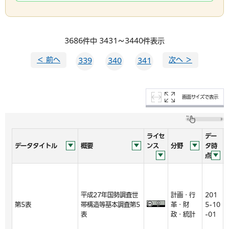
3686件中 3431～3440件表示
＜ 前へ
次へ ＞
339
340
341
画面サイズで表示
ライセ
デー
データタイトル
概要
ンス
分野
タ時
点
平成27年国勢調査世
計画・行
201
第5表
帯構造等基本調査第5
革・財
5-10
表
政・統計
-01