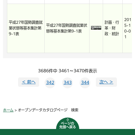
201
平成27年国勢調査就
計画・行
平成27年国勢調査就業状
5-1
業状態等基本集計第
革・財
態等基本集計第9-1表
0-0
9-1表
政・統計
1
3686件中 3461～3470件表示
＜ 前へ
次へ ＞
342
343
344
ホーム
> オープンデータカタログページ 検索
ページの
先頭へ戻る