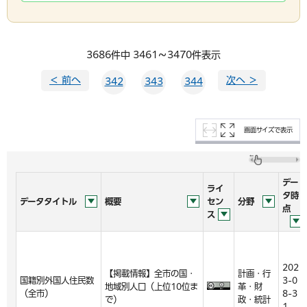
3686件中 3461～3470件表示
＜ 前へ
次へ ＞
342
343
344
画面サイズで表示
デー
ライ
タ時
データタイトル
概要
セン
分野
点
ス
202
【掲載情報】全市の国・
計画・行
国籍別外国人住民数
3-0
地域別人口（上位10位ま
革・財
（全市）
8-3
で）
政・統計
1