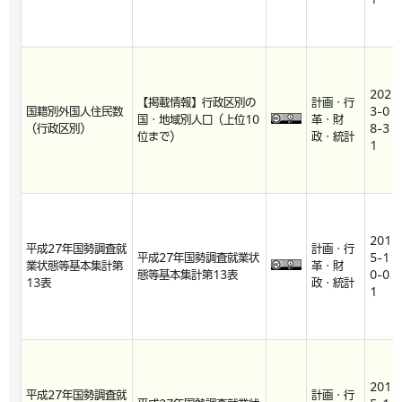
202
【掲載情報】行政区別の
計画・行
国籍別外国人住民数
3-0
国・地域別人口（上位10
革・財
（行政区別）
8-3
位まで）
政・統計
1
201
平成27年国勢調査就
計画・行
平成27年国勢調査就業状
5-1
業状態等基本集計第
革・財
態等基本集計第13表
0-0
13表
政・統計
1
201
平成27年国勢調査就
計画・行