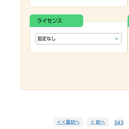
ライセンス
＜＜最初へ
＜ 前へ
343