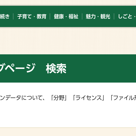
続き
子育て・教育
健康・福祉
魅力・観光
しごと
グページ 検索
ンデータについて、「分野」「ライセンス」「ファイル