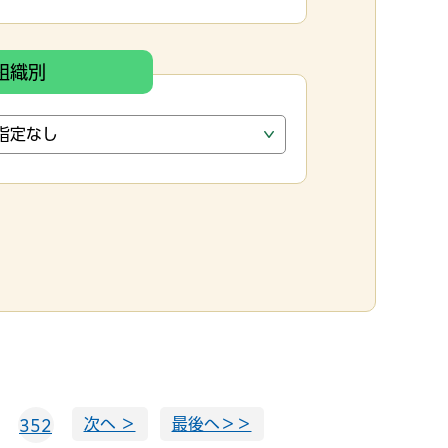
組織別
次へ ＞
最後へ＞＞
352