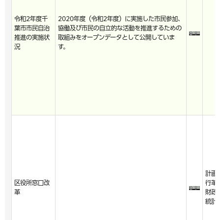
令和2年度千
2020年度（令和2年度）に実施した市民参加、
葉市市民自治
協働及び市民の自立的な活動を推進するための
推進の実施状
取組みをオープンデータとして公開していま
況
す。
計画
区役所窓口改
行革
革
財政
統計