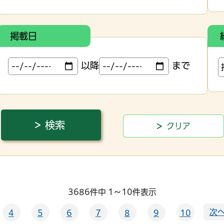
掲載日
以降
まで
3686件中 1～10件表示
次へ
4
5
6
7
8
9
10