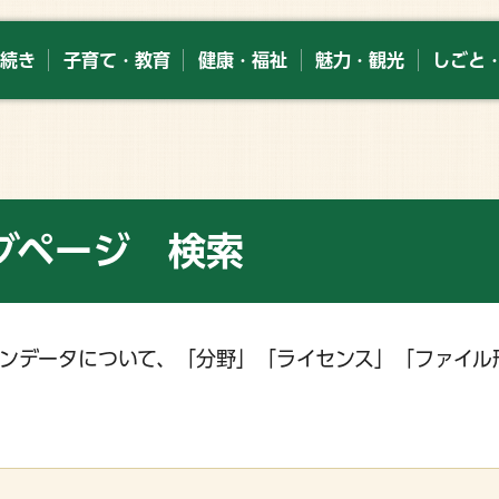
続き
子育て・教育
健康・福祉
魅力・観光
しごと
グページ 検索
ンデータについて、「分野」「ライセンス」「ファイル