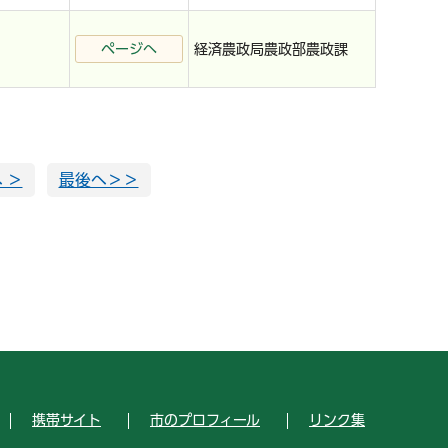
ページへ
経済農政局農政部農政課
 ＞
最後へ＞＞
携帯サイト
市のプロフィール
リンク集