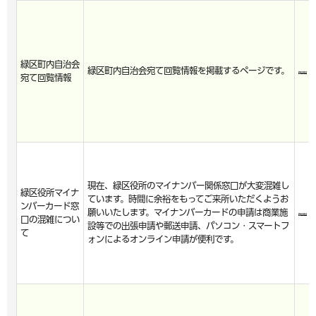
緑区町内自治会
緑区町内自治会宛て回覧情報を掲載するページです。
宛て回覧情報
現在、緑区役所のマイナンバー関係窓口が大変混雑し
緑区役所マイナ
ています。時間に余裕をもってご来所いただくようお
ンバーカード窓
願いいたします。マイナンバーカードの申請は商業施
口の混雑につい
設等での出張申請や郵送申請、パソコン・スマートフ
て
ォンによるオンライン申請が便利です。