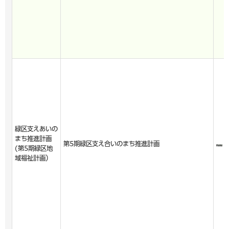
緑区支えあいの
まち推進計画
第5期緑区支え合いのまち推進計画
(第5期緑区地
域福祉計画）