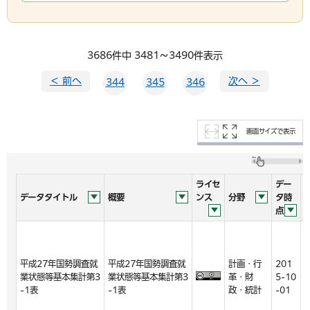
3686件中 3481～3490件表示
＜ 前へ
次へ ＞
344
345
346
画面サイズで表示
ライセ
デー
データタイトル
概要
ンス
分野
タ時
点
平成27年国勢調査就
平成27年国勢調査就
計画・行
201
2
業状態等基本集計第3
業状態等基本集計第3
革・財
5-10
8
-1表
-1表
政・統計
-01
-