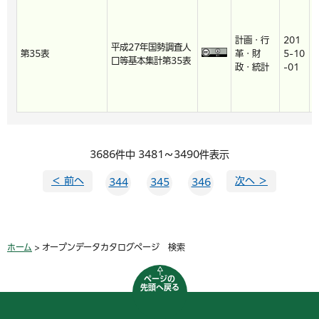
計画・行
201
2
平成27年国勢調査人
第35表
革・財
5-10
8
口等基本集計第35表
政・統計
-01
-
3686件中 3481～3490件表示
＜ 前へ
次へ ＞
344
345
346
ホーム
> オープンデータカタログページ 検索
ページの
先頭へ戻る