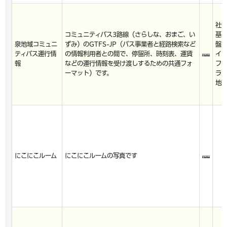
社
コミュニティバス3路線（さらしな、おまご、い
基
泉地域コミュニ
ずみ）のGTFS-JP（バス事業者と経路検索など
盤
ティバス運行情
の情報利用者との間で、停留所、時刻表、運賃
イ
報
などの運行情報を受け渡しするための共通フォ
フ
ーマット）です。
ラ
地
にこにこルーム
にこにこルームの写真です