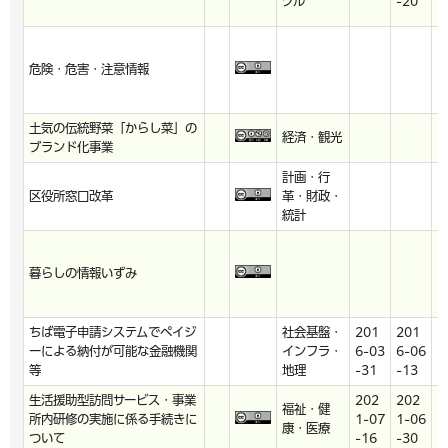
クル
-20
危険・危害・注意情報
h
土気の伝統野菜「からし菜」の
経済・観光
h
ブランド化事業
計画・行
区役所窓口改革
革・財政・
h
統計
暮らしの情報いずみ
h
ちば電子申請システムでペイジ
社会基盤・
201
201
ーによる納付が可能な金融機関
インフラ・
6-03
6-06
h
等
地理
-31
-13
生活援助型訪問サービス・事業
202
202
福祉・健
所内研修の実施に係る手続きに
1-07
1-06
h
康・医療
ついて
-16
-30