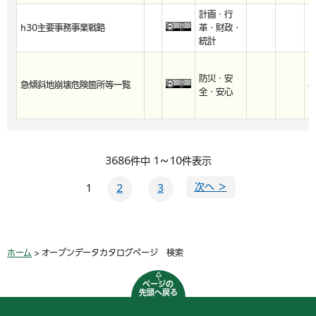
計画・行
h30主要事務事業戦略
革・財政・
h
統計
防災・安
急傾斜地崩壊危険箇所等一覧
c
全・安心
3686件中 1～10件表示
次へ ＞
1
2
3
ホーム
> オープンデータカタログページ 検索
ページの
先頭へ戻る