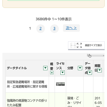
3686件中 1～10件表示
次へ ＞
1
2
3
画面サイズで表示
ライセ
デー
概
掲載
データタイトル
ンス
分野
タ時
要
日
点
指定緊急避難場所・指定避難
h
所・広域避難場所に関する情報
環境・ご
201
強風時の資源物コンテナの折り
み・リサイ
6-05
h
たたみ配置