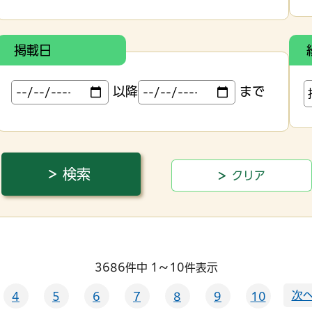
掲載日
以降
まで
3686件中 1～10件表示
次へ
4
5
6
7
8
9
10