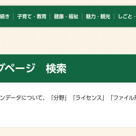
続き
子育て・教育
健康・福祉
魅力・観光
しごと
グページ 検索
ンデータについて、「分野」「ライセンス」「ファイル