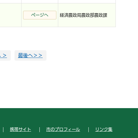
ページへ
経済農政局農政部農政課
 ＞
最後へ＞＞
携帯サイト
市のプロフィール
リンク集