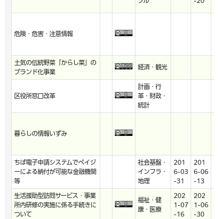
クル
-20
危険・危害・注意情報
h
土気の伝統野菜「からし菜」の
経済・観光
h
ブランド化事業
計画・行
区役所窓口改革
革・財政・
h
統計
暮らしの情報いずみ
h
ちば電子申請システムでペイジ
社会基盤・
201
201
ーによる納付が可能な金融機関
インフラ・
6-03
6-06
h
等
地理
-31
-13
生活援助型訪問サービス・事業
202
202
福祉・健
所内研修の実施に係る手続きに
1-07
1-06
h
康・医療
ついて
-16
-30