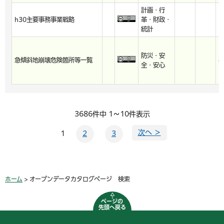
計画・行
h30主要事務事業戦略
革・財政・
h
統計
防災・安
急傾斜地崩壊危険箇所等一覧
c
全・安心
3686件中 1～10件表示
次へ ＞
1
2
3
ホーム
> オープンデータカタログページ 検索
ページの
先頭へ戻る