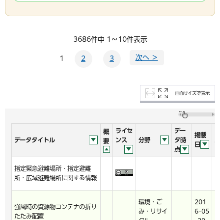
3686件中 1～10件表示
次へ ＞
1
2
3
画面サイズで表示
ライセ
デー
概
掲載
データタイトル
ンス
分野
タ時
要
日
点
指定緊急避難場所・指定避難
h
所・広域避難場所に関する情報
環境・ご
201
強風時の資源物コンテナの折り
み・リサイ
6-05
h
たたみ配置