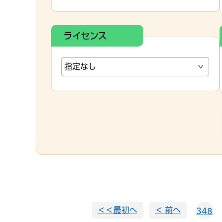
ライセンス
＜＜最初へ
＜ 前へ
348