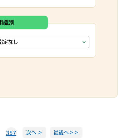
組織別
次へ ＞
最後へ＞＞
357