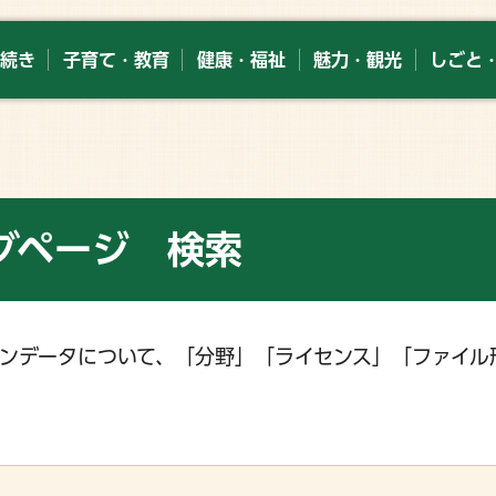
続き
子育て・教育
健康・福祉
魅力・観光
しごと
グページ 検索
ンデータについて、「分野」「ライセンス」「ファイル