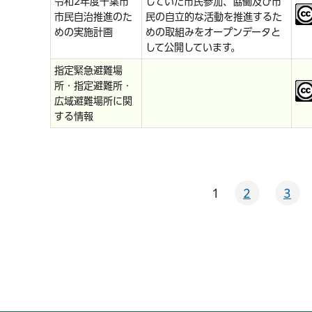
令和2年度千葉市
していた市民参加、協働及び市
市民自治推進のた
民の自立的な活動を推進するた
めの実施計画
めの取組みをオープンデータと
して公開しています。
指定緊急避難場
所・指定避難所・
広域避難場所に関
する情報
1
2
3