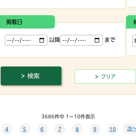
掲載日
以降
まで
3686件中 1～10件表示
次へ
4
5
6
7
8
9
10