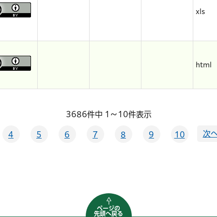
xls
html
3686件中 1～10件表示
次へ
4
5
6
7
8
9
10
ページの
先頭へ戻る