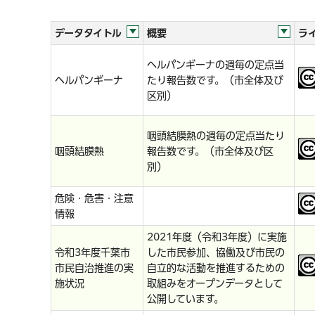
データタイトル
概要
ラ
ヘルパンギーナの週毎の定点当
ヘルパンギーナ
たり報告数です。（市全体及び
区別）
咽頭結膜熱の週毎の定点当たり
咽頭結膜熱
報告数です。（市全体及び区
別）
危険・危害・注意
情報
2021年度（令和3年度）に実施
令和3年度千葉市
した市民参加、協働及び市民の
市民自治推進の実
自立的な活動を推進するための
施状況
取組みをオープンデータとして
公開しています。