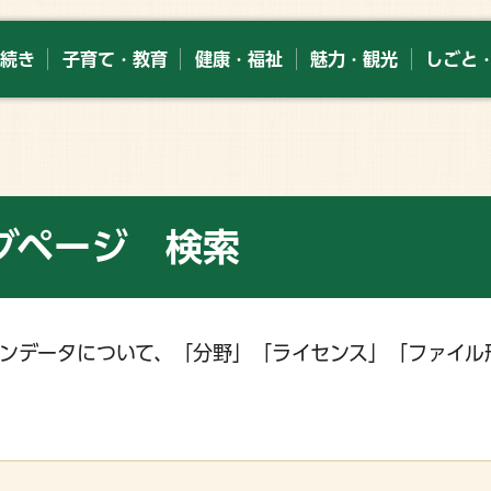
続き
子育て・教育
健康・福祉
魅力・観光
しごと
グページ 検索
ンデータについて、「分野」「ライセンス」「ファイル