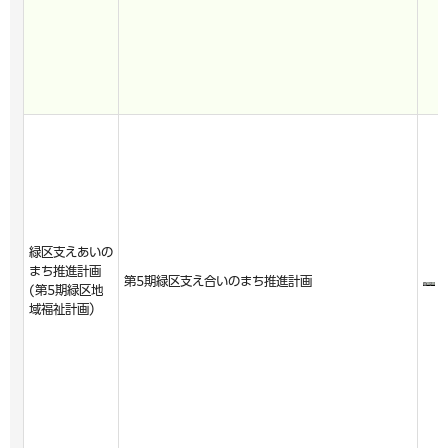
緑区支えあいの
まち推進計画
第5期緑区支え合いのまち推進計画
(第5期緑区地
域福祉計画）