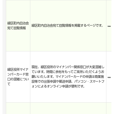
緑区町内自治会
緑区町内自治会宛て回覧情報を掲載するページです。
宛て回覧情報
現在、緑区役所のマイナンバー関係窓口が大変混雑し
緑区役所マイナ
ています。時間に余裕をもってご来所いただくようお
ンバーカード窓
願いいたします。マイナンバーカードの申請は商業施
口の混雑につい
設等での出張申請や郵送申請、パソコン・スマートフ
て
ォンによるオンライン申請が便利です。