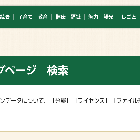
続き
子育て・教育
健康・福祉
魅力・観光
しごと
グページ 検索
ンデータについて、「分野」「ライセンス」「ファイル