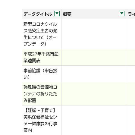
データタイトル
概要
ラ
新型コロナウイル
ス感染症患者の発
生について（オー
プンデータ）
平成27年千葉市産
業連関表
事前協議（申告扱
い）
強風時の資源物コ
ンテナの折りたた
み配置
【妊娠～子育て】
美浜保健福祉セン
ター健康課の行事
案内