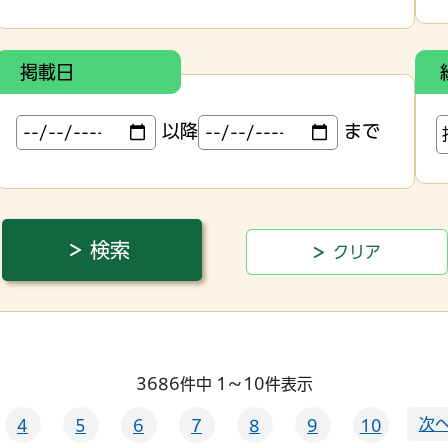
掲載日
以降
まで
3686件中 1～10件表示
次へ
4
5
6
7
8
9
10