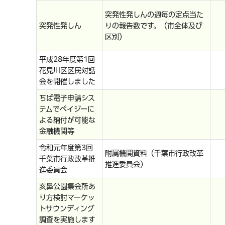
突発性発しんの週毎の定点当た
突発性発しん
りの報告数です。（市全体及び
区別）
平成28年度第1回
花見川区区民対話
会を開催しました
ちば電子申請シス
テムでペイジーに
よる納付が可能な
金融機関等
令和元年度第3回
附属機関資料（千葉市行政改革
千葉市行政改革推
推進委員会）
進委員会
亥鼻公園集会所あ
り方検討マーケッ
トサウンディング
調査を実施します