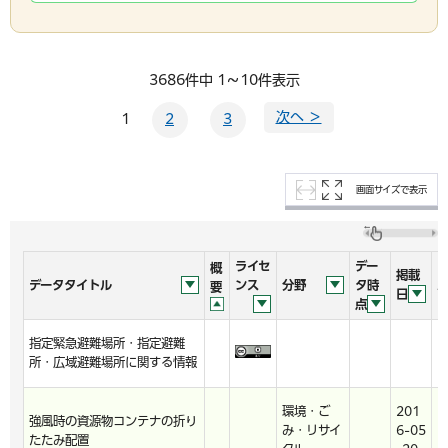
3686件中 1～10件表示
次へ ＞
1
2
3
画面サイズで表示
ライセ
デー
概
掲載
データタイトル
ンス
分野
タ時
要
日
点
指定緊急避難場所・指定避難
h
所・広域避難場所に関する情報
環境・ご
201
強風時の資源物コンテナの折り
み・リサイ
6-05
h
たたみ配置