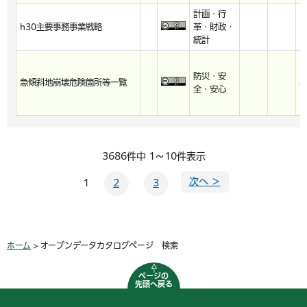
計画・行
h30主要事務事業戦略
革・財政・
h
統計
防災・安
急傾斜地崩壊危険箇所等一覧
c
全・安心
3686件中 1～10件表示
次へ ＞
1
2
3
ホーム
> オープンデータカタログページ 検索
ページの
先頭へ戻る