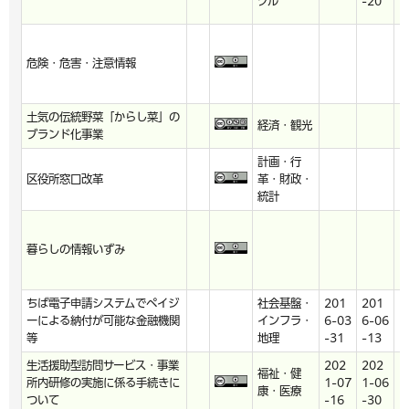
クル
-20
危険・危害・注意情報
h
土気の伝統野菜「からし菜」の
経済・観光
h
ブランド化事業
計画・行
区役所窓口改革
革・財政・
h
統計
暮らしの情報いずみ
h
ちば電子申請システムでペイジ
社会基盤・
201
201
ーによる納付が可能な金融機関
インフラ・
6-03
6-06
h
等
地理
-31
-13
生活援助型訪問サービス・事業
202
202
福祉・健
所内研修の実施に係る手続きに
1-07
1-06
h
康・医療
ついて
-16
-30