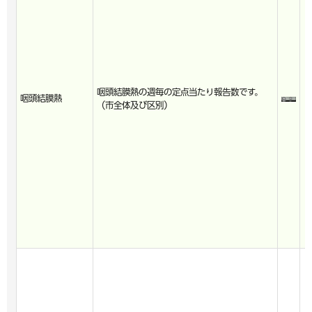
咽頭結膜熱の週毎の定点当たり報告数です。
咽頭結膜熱
（市全体及び区別）