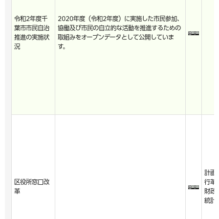
令和2年度千
2020年度（令和2年度）に実施した市民参加、
葉市市民自治
協働及び市民の自立的な活動を推進するための
推進の実施状
取組みをオープンデータとして公開していま
況
す。
計画
区役所窓口改
行革
革
財政
統計