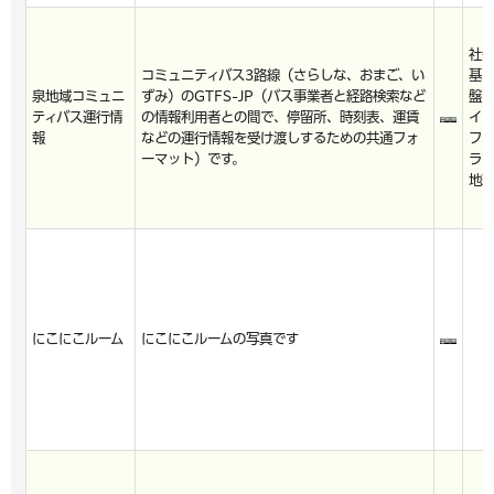
社
コミュニティバス3路線（さらしな、おまご、い
基
泉地域コミュニ
ずみ）のGTFS-JP（バス事業者と経路検索など
盤
ティバス運行情
の情報利用者との間で、停留所、時刻表、運賃
イ
報
などの運行情報を受け渡しするための共通フォ
フ
ーマット）です。
ラ
地
にこにこルーム
にこにこルームの写真です