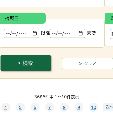
掲載日
以降
まで
3686件中 1～10件表示
次へ
4
5
6
7
8
9
10