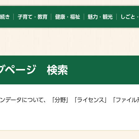
続き
子育て・教育
健康・福祉
魅力・観光
しごと
グページ 検索
ンデータについて、「分野」「ライセンス」「ファイル