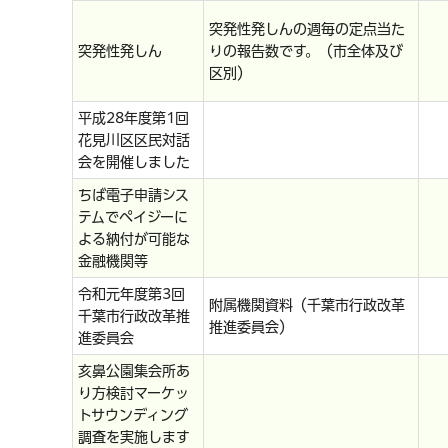
突発性発しんの週毎の定点当た
突発性発しん
りの報告数です。（市全体及び
区別）
平成28年度第1回
花見川区区民対話
会を開催しました
ちば電子申請シス
テムでペイジーに
よる納付が可能な
金融機関等
令和元年度第3回
附属機関資料（千葉市行政改革
千葉市行政改革推
推進委員会）
進委員会
亥鼻公園集会所あ
り方検討マーケッ
トサウンディング
調査を実施します