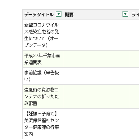
データタイトル
概要
ラ
新型コロナウイル
ス感染症患者の発
生について（オー
プンデータ）
平成27年千葉市産
業連関表
事前協議（申告扱
い）
強風時の資源物コ
ンテナの折りたた
み配置
【妊娠～子育て】
美浜保健福祉セン
ター健康課の行事
案内