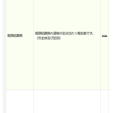
咽頭結膜熱の週毎の定点当たり報告数です。
咽頭結膜熱
（市全体及び区別）