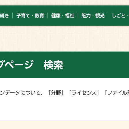
続き
子育て・教育
健康・福祉
魅力・観光
しごと
グページ 検索
ンデータについて、「分野」「ライセンス」「ファイル