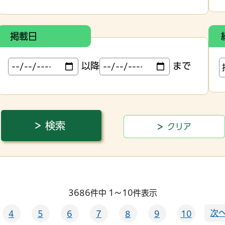
掲載日
以降
まで
3686件中 1～10件表示
次へ
4
5
6
7
8
9
10