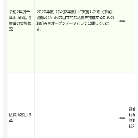
令和2年度千
2020年度（令和2年度）に実施した市民参加、
葉市市民自治
協働及び市民の自立的な活動を推進するための
推進の実施状
取組みをオープンデータとして公開していま
況
す。
計画
区役所窓口改
行革
革
財政
統計