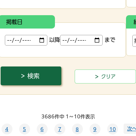
掲載日
以降
まで
3686件中 1～10件表示
次へ
4
5
6
7
8
9
10