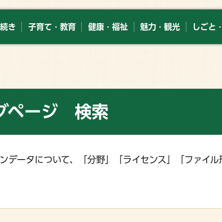
続き
子育て・教育
健康・福祉
魅力・観光
しごと
グページ 検索
ンデータについて、「分野」「ライセンス」「ファイル