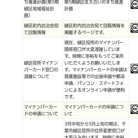
ち推進計画(第5期
第5期緑区支え合いのまち推進
緑区地域福祉計
計画
画）
緑区町内自治会宛
緑区町内自治会宛て回覧情報を
て回覧情報
掲載するページです。
現在、緑区役所のマイナンバー
関係窓口が大変混雑していま
す。時間に余裕をもってご来所
緑区役所マイナン
いただくようお願いいたしま
バーカード窓口の
す。マイナンバーカードの申請は
混雑について
商業施設等での出張申請や郵送
申請、パソコン・スマートフォ
ンによるオンライン申請が便利
です。
マイナンバーカー
マイナンバーカードの申請につ
ドの申請について
いて
3月中旬から5月上旬の間は、千
葉市緑区役所の住所変更窓口が
大変込み合います。時間に余裕