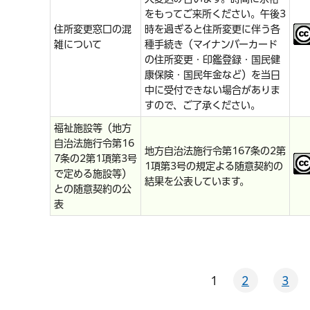
をもってご来所ください。午後3
住所変更窓口の混
時を過ぎると住所変更に伴う各
雑について
種手続き（マイナンバーカード
の住所変更・印鑑登録・国民健
康保険・国民年金など）を当日
中に受付できない場合がありま
すので、ご了承ください。
福祉施設等（地方
自治法施行令第16
地方自治法施行令第167条の2第
7条の2第1項第3号
1項第3号の規定よる随意契約の
で定める施設等）
結果を公表しています。
との随意契約の公
表
1
2
3