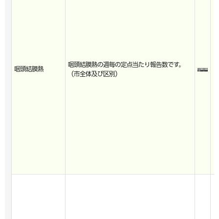
咽頭結膜熱の週毎の定点当たり報告数です。
咽頭結膜熱
（市全体及び区別）