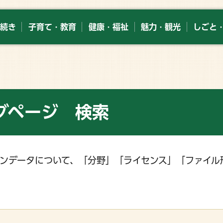
続き
子育て・教育
健康・福祉
魅力・観光
しごと
グページ 検索
ンデータについて、「分野」「ライセンス」「ファイル