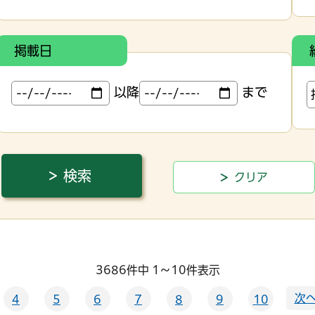
掲載日
以降
まで
3686件中 1～10件表示
次へ
4
5
6
7
8
9
10