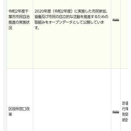
令和2年度千
2020年度（令和2年度）に実施した市民参加、
葉市市民自治
協働及び市民の自立的な活動を推進するための
推進の実施状
取組みをオープンデータとして公開していま
況
す。
計画
区役所窓口改
行革
革
財政
統計