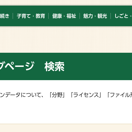
続き
子育て・教育
健康・福祉
魅力・観光
しごと
グページ 検索
ンデータについて、「分野」「ライセンス」「ファイル