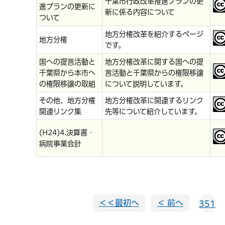
千葉市行政改革推進プランの更
進プランの更新に
新に係る内容について
ついて
地方分権改革を紹介するページ
地方分権
です。
国への提言活動と
地方分権改革に関する国への提
千葉県から本市へ
言活動と千葉県からの権限移譲
の権限移譲の取組
について説明しています。
その他、地方分権
地方分権改革に関連するリンク
関連リンク集
先等について紹介しています。
(H24)4.決算書・
病院事業会計
＜＜最初へ
＜ 前へ
351