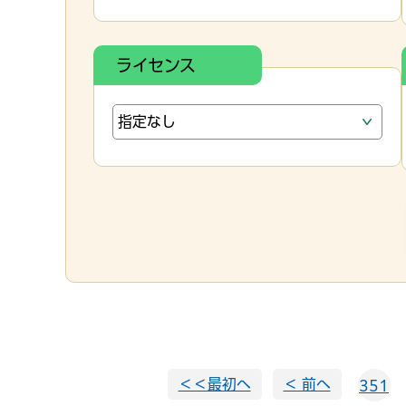
ライセンス
＜＜最初へ
＜ 前へ
351