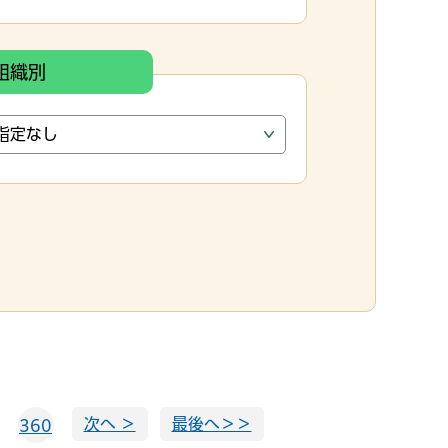
組織別
次へ ＞
最後へ＞＞
360