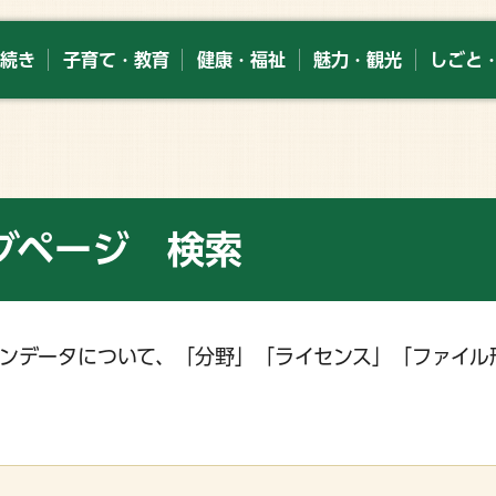
続き
子育て・教育
健康・福祉
魅力・観光
しごと
グページ 検索
ンデータについて、「分野」「ライセンス」「ファイル