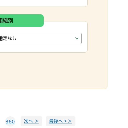
組織別
次へ ＞
最後へ＞＞
360