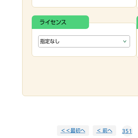
ライセンス
＜＜最初へ
＜ 前へ
351