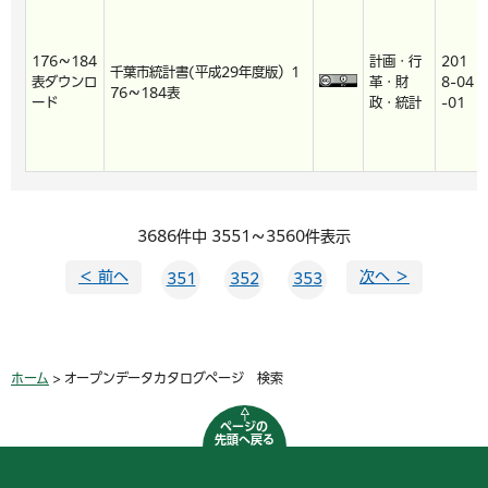
176～184
計画・行
201
千葉市統計書(平成29年度版）1
表ダウンロ
革・財
8-04
76～184表
ード
政・統計
-01
3686件中 3551～3560件表示
＜ 前へ
次へ ＞
351
352
353
ホーム
> オープンデータカタログページ 検索
ページの
先頭へ戻る