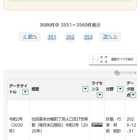
3686件中 3551～3560件表示
＜ 前へ
次へ ＞
351
352
353
画面サイズで表示
ライセ
デー
データタイ
概要
ンス
分野
タ時
トル
点
令和2年
住民基本台帳町丁別人口及び世帯
計画・行
202
（2020
数（毎月末日現在）令和2年（20
革・財
0-12
年）
20年）
政・統計
-31